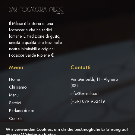
Il Milese è la storia di una
focacceria che ha radici
lontane. È tradizione di gusto,
unicità e qualità che trovi nelle
nostre inimitabili e originali
Focacce Sarde Ripiene ®.
Menu
Contatti
Home
Via Garibaldi, 11 - Alghero
(SS)
Chi siamo
info@barmilese.it
Menu
(+39) 079 952419
Servizi
Parlano di noi
Contatti
Wir verwenden Cookies, um dir die bestmögliche Erfahrung auf
unserer Website zu bieten.