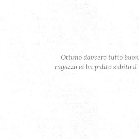
uori e il
Ottimo davvero tutto buono!
impacciato.
ragazzo ci ha pulito subito i