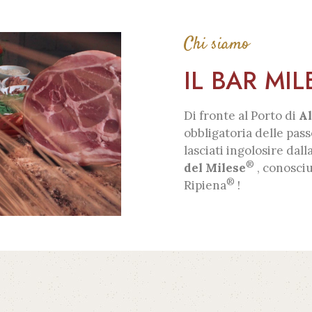
Chi siamo
IL BAR MIL
Di fronte al Porto di
A
obbligatoria delle pas
lasciati ingolosire dal
®
del Milese
, conosci
®
Ripiena
!