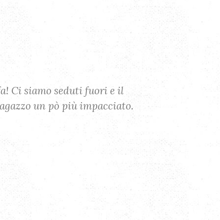
! Ci siamo seduti fuori e il
Ottima fo
 ragazzo un pò più impacciato.
condita bu