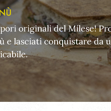
ENÙ
apori originali del Milese! Pr
 e lasciati conquistare da u
cabile.