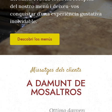
del nostro menú i deixeu-vos
conquistar d’una experiència gustativa
inolvidable.
Descobri los menús
Missatges dels clients
A DAMUNT DE
MOSALTROS
avvero
Ottimo davvero
Ottima