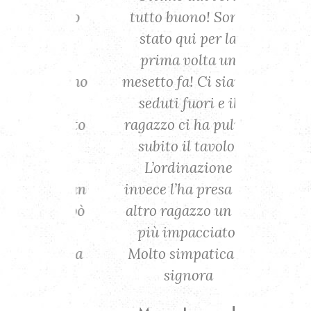
o! Sono
tutto buono! Sono
ad A
 per la
stato qui per la
consi
lta un
prima volta un
conosce
 Ci siamo
mesetto fa! Ci siamo
la mia
ri e il
seduti fuori e il
Sardegn
ha pulito
ragazzo ci ha pulito
condita
tavolo.
subito il tavolo.
buono
zione
L’ordinazione
sprit
 presa un
invece l’ha presa un
esserci 
zo un pò
altro ragazzo un pò
passag
ciato.
più impacciato.
avrei p
atica la
Molto simpatica la
tipi d
a...
signora
Con